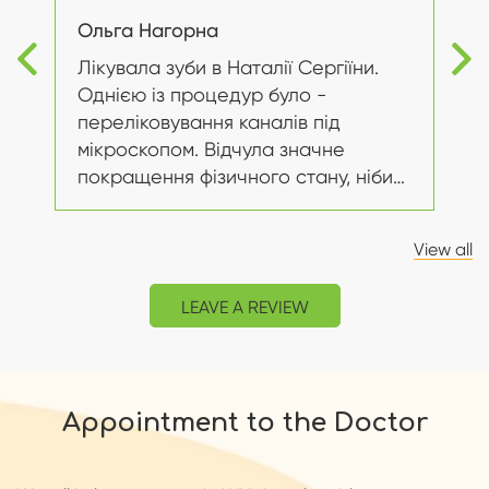
Ольга Нагорна
Н
Лікувала зуби в Наталії Сергіїни.
Ко
Однією із процедур було -
вс
переліковування каналів під
ро
мікроскопом. Відчула значне
лю
,
покращення фізичного стану, ніби
очі відкрились і щоки стали
меншими. Зменшився тиск на
View all
пазухи...
LEAVE A REVIEW
Appointment to the Doctor