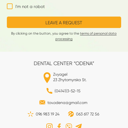
I'm not a robot
LEAVE A REQUEST
By clicking on the button, you agree to the
terms of personal data
processing
DENTAL CENTER “ODENA”
Zvyagel
23 Zhytomyrska St.
(04141)3-52-15
tov.odena@gmail.com
096 983 19 24
063 617 72 56